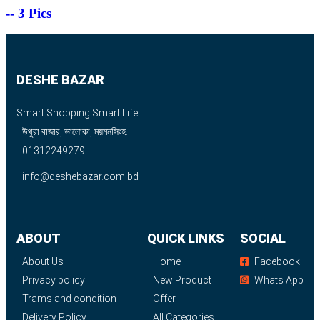
-- 3 Pics
DESHE BAZAR
Smart Shopping Smart Life
উথুরা বাজার, ভালোকা, ময়মনসিংহ.
01312249279
info@deshebazar.com.bd
ABOUT
QUICK LINKS
SOCIAL
About Us
Home
Facebook
Privacy policy
New Product
Whats App
Trams and condition
Offer
Delivery Policy
All Categories